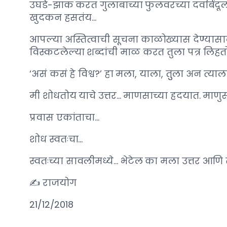
उघडे-झाक करत गुलाबाच्या फुलवरच्या दवबिंदूला 
खुदकन हसतंय…
आपल्या अस्तित्वाची सूचना काळोख्यास देण्यासाठ
विस्कटलेल्या शब्दांची माळ करत तुला पत्र लिहत
‘असं कसं हे विश्व?’ हा मला, याला, तुुला अन त्याला
मी शोधतोय याचे उत्तर… माणसाच्या ह्रदयात. माणुसक
प्रवास एकांताचा…
शोध स्वतःचा…
स्वतःच्या सावलीमध्ये… भेटेल का मला उत्तर आणि त्य
✍ राजयोग
21/12/2018