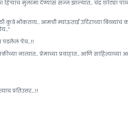
हिऱ्याच मुलामा देण्यास सज्ज झाल्यात… चंद्र छोट्या प
ी कुत्रे भोंकताय… आमची म्यांऊताई उंदिराच्या बिळ्या
ोय…”
 पडलेेलं पेच…!!
ीच्या नात्यात… प्रेमाच्या प्रवाहात… आणि साहित्याच्या अत
ाच प्रतिउत्तर….!!