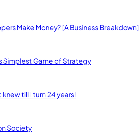
opers Make Money? [A Business Breakdown
’s Simplest Game of Strategy
new till I turn 24 years!
on Society