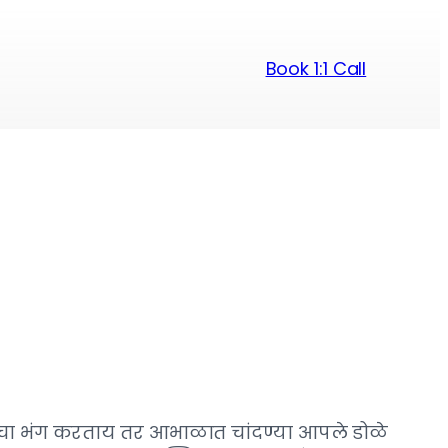
Book 1:1 Call
तेचा भंग करताय तर आभाळात चांदण्या आपले डोळे