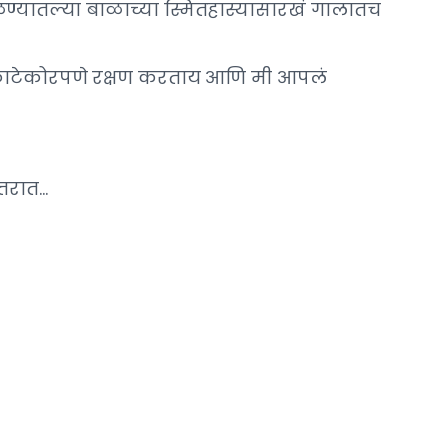
ाळण्यातल्या बाळाच्या स्मितहास्यासारखं गालातच
ंचं काटेकोरपणे रक्षण करताय आणि मी आपलं
्तरात…