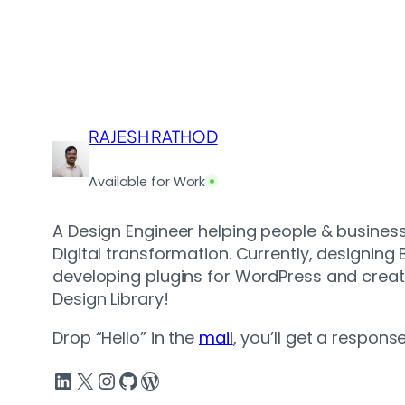
RAJESH RATHOD
Available for Work
A Design Engineer helping people & business
Digital transformation. Currently, designing
developing plugins for WordPress and crea
Design Library!
Drop “Hello” in the
mail
, you’ll get a respons
LinkedIn
X
Instagram
GitHub
WordPress